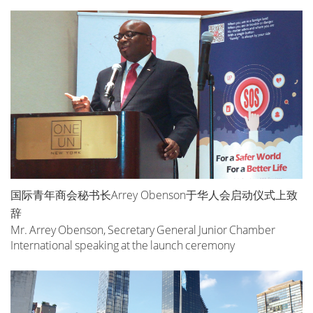
国际青年商会秘书长Arrey Obenson于华人会启动仪式上致
辞
Mr. Arrey Obenson, Secretary General Junior Chamber
International speaking at the launch ceremony