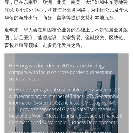
等，已在东南亚、欧洲、北美、南美、大洋洲和中东等地建
立60多个海外中心，构建海外业务网络，为中国公民及华人
华侨的海外出行、商务、留学等提供支持和本地服务。
近年来，华人会在巩固核心业务的基础上，不断拓展业务版
图，涉足医疗、能源建设、大宗贸易、金融投资、区块链、
畜牧养殖等领域，走多元化发展之路。
HRH.org, was founded in 2015 as a technology
company with focus on cross-border business and
social services.
HRH develops a global sustainable safety system (GS3)
with technology of Internet of Things (IoT), Geographic
Information System (GIS) and Instant Messaging (IM).
HRH provides services of Global Safe Tour, the Wiki
Map of the World, News, Tourism, Education, Finance, E-
Commerce and Sustainable Business Development.