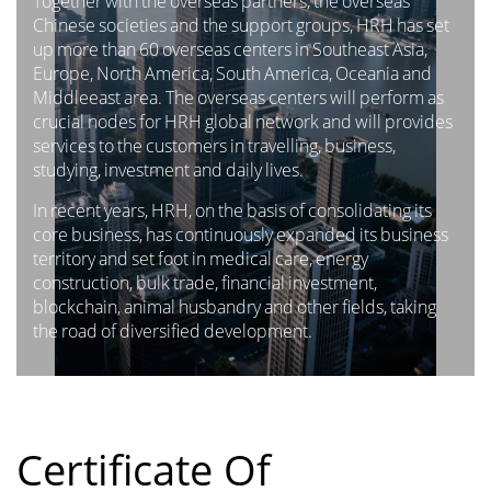
Together with the overseas partners, the overseas
Chinese societies and the support groups, HRH has set
up more than 60 overseas centers in Southeast Asia,
Europe, North America, South America, Oceania and
Middleeast area. The overseas centers will perform as
crucial nodes for HRH global network and will provides
services to the customers in travelling, business,
studying, investment and daily lives.
In recent years, HRH, on the basis of consolidating its
core business, has continuously expanded its business
territory and set foot in medical care, energy
construction, bulk trade, financial investment,
blockchain, animal husbandry and other fields, taking
the road of diversified development.
Certificate Of