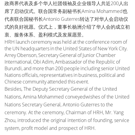
政商界代表及多个华人社团领袖及企业领导人共近200人出
席了启动仪式。联合国常务副秘书长Amina Mohammed也
代表联合国秘书长Antonio Guterres转达了对华人会启动仪
式的良好祝愿。仪式上，董事长杨洲介绍了华人会的成立初
衷、服务体系、盈利模式及发展愿景。
HRH launch ceremony was held at the conference room of
the UN headquarters in the United States of New York City.
Arrey Obenson, Secretary General of Junior Chamber
International, Obi Adim, Ambassador of the Republic of
Burundi, and more than 200 people including senior United
Nations officials, representatives in business, political and
Chinese community attended this event.
Besides, The Deputy Secretary General of the United
Nations, Amina Mohammed conveyedwishes of the United
Nations Secretary General, Antonio Guterres to the
ceremony. At the ceremony, Chairman of HRH, Mr. Yang
Zhou, introduced the original intention of founding, service
system, profit model and prospect of HRH.