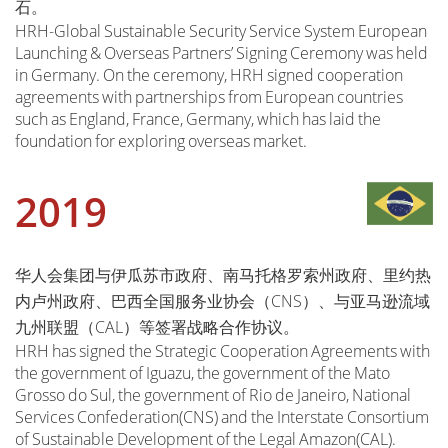
石。
HRH-Global Sustainable Security Service System European
Launching & Overseas Partners’ Signing Ceremony was held
in Germany. On the ceremony, HRH signed cooperation
agreements with partnerships from European countries
such as England, France, Germany, which has laid the
foundation for exploring overseas market.
2019
华人会集团与伊瓜苏市政府、南马托格罗索州政府、里约热
内卢州政府、巴西全国服务业协会（CNS）、与亚马逊流域
九州联盟（CAL）等签署战略合作协议。
HRH has signed the Strategic Cooperation Agreements with
the government of Iguazu, the government of the Mato
Grosso do Sul, the government of Rio de Janeiro, National
Services Confederation(CNS) and the Interstate Consortium
of Sustainable Development of the Legal Amazon(CAL).