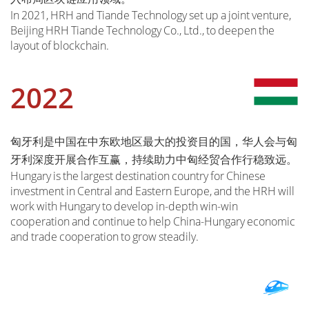
In 2021, HRH and Tiande Technology set up a joint venture,
Beijing HRH Tiande Technology Co., Ltd., to deepen the
layout of blockchain.
2022
匈牙利是中国在中东欧地区最大的投资目的国，华人会与匈
牙利深度开展合作互赢，持续助力中匈经贸合作行稳致远。
Hungary is the largest destination country for Chinese
investment in Central and Eastern Europe, and the HRH will
work with Hungary to develop in-depth win-win
cooperation and continue to help China-Hungary economic
and trade cooperation to grow steadily.