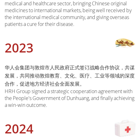
medical and healthcare sector, bringing Chinese original
medicines to international markets, being well received by
the international medical community, and giving overseas
patients a cure for their disease.
2023
华人会集团与敦煌市人民政府正式签订战略合作协议，共谋
发展，共同推动敦煌教育、文化、医疗、工业等领域的深度
合作，促进地方经济社会全面发展。
HRH Group signed a strategic cooperation agreement with
the People's Government of Dunhuang, and finally achieving
a win-win outcome.
2024