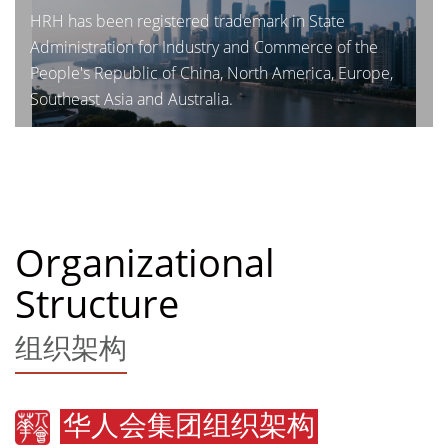
HRH has been registered trademark in State
Administration for Industry and Commerce of the
People's Republic of China, North America, Europe,
Southeast Asia and Australia.
Organizational
Structure
组织架构
华人会集团组织架构